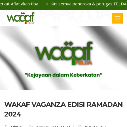
 Afiat akan tiba.
Kini semua peneroka & petugas FELDA bol
WAKAF VAGANZA EDISI RAMADAN
2024