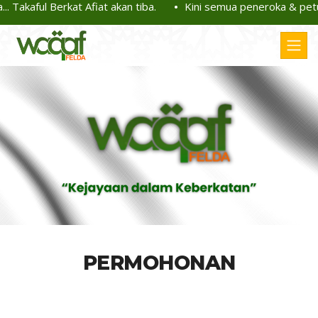
akaful Berkat Afiat akan tiba.
Kini semua peneroka & petuga
PERMOHONAN